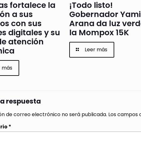
as fortalece la
¡Todo listo!
ón a sus
Gobernador Yami
os con sus
Arana da luz verd
s digitales y su
la Mompox 15K
de atención
nica
Leer más
r más
na respuesta
ón de correo electrónico no será publicada.
Los campos o
rio
*