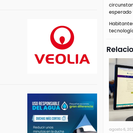
circunsta
esperado 
Habitante
tecnología
Relaci
agosto 6, 20