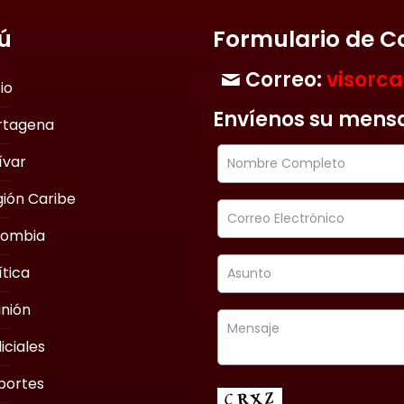
ú
Formulario de C
Correo:
visorc
cio
Envíenos su mens
rtagena
ívar
ión Caribe
lombia
ítica
nión
iciales
portes