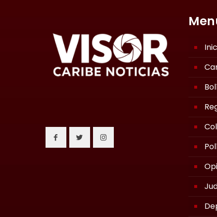
Men
Ini
Ca
Bol
Reg
Co
Pol
Opi
Jud
De