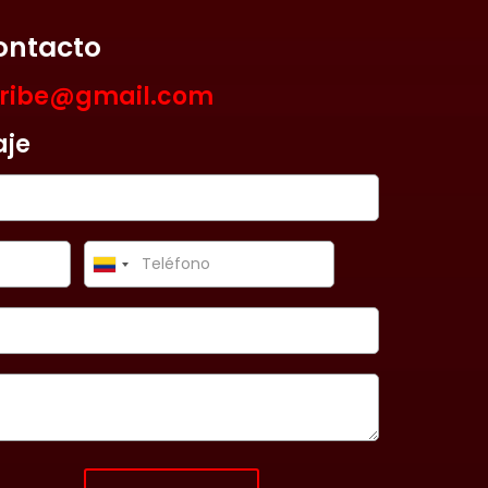
ontacto
aribe@gmail.com
aje