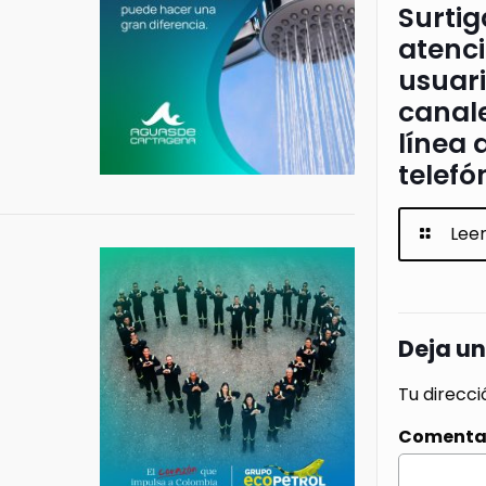
Surtig
atenci
usuari
canale
línea 
telefó
Lee
Deja u
Tu direcci
Comenta