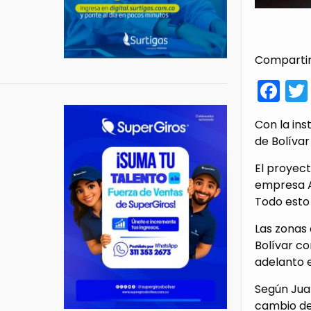
Compartir
Fa
Con la ins
de Bolívar
El proyect
empresa AG
Todo esto 
Las zonas
Bolívar co
adelanto 
Según Juan
cambio de 