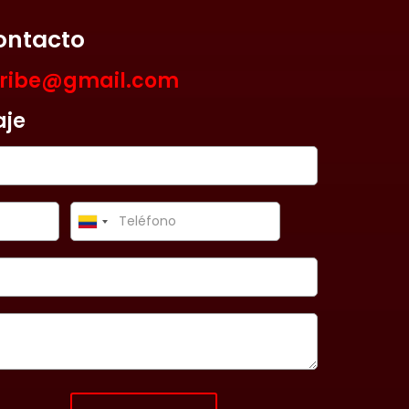
ontacto
aribe@gmail.com
aje