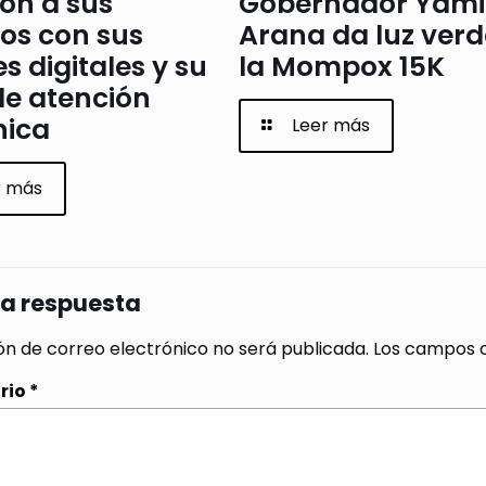
ón a sus
Gobernador Yami
os con sus
Arana da luz verd
s digitales y su
la Mompox 15K
de atención
nica
Leer más
r más
na respuesta
ón de correo electrónico no será publicada.
Los campos o
rio
*