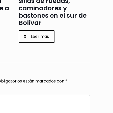
l
sillas de ruedas,
e a
caminadores y
bastones en el sur de
Bolívar
Leer más
bligatorios están marcados con
*