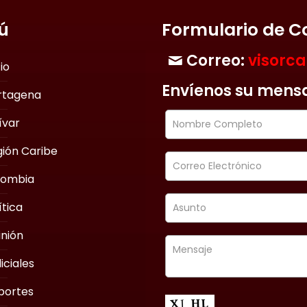
ú
Formulario de C
Correo:
visorc
cio
Envíenos su mens
rtagena
ívar
ión Caribe
lombia
ítica
nión
iciales
portes