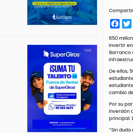
Compartir
Fa
650 millon
invertir e
Barranco d
infraestru
De ellos, 
estudiante
estudiante
cambio de 
Por su par
inversión 
principal.
‘’Sin duda