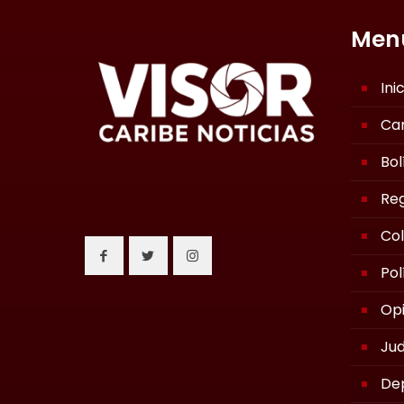
Men
Ini
Ca
Bol
Reg
Co
Pol
Opi
Jud
De