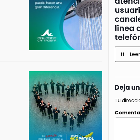
atenci
usuari
canale
línea 
telefó
Lee
Deja u
Tu direcci
Comenta