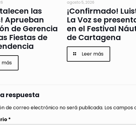
26
agosto 5, 2026
rtalecen las
¡Confirmado! Luis
s! Aprueban
La Voz se present
ión de Gerencia
en el Festival Náu
as Fiestas de
de Cartagena
endencia
Leer más
r más
na respuesta
ón de correo electrónico no será publicada.
Los campos o
rio
*