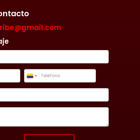
ontacto
aribe@gmail.com
aje