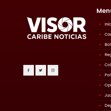
Men
Ini
Ca
Bol
Reg
Co
Pol
Opi
Jud
De