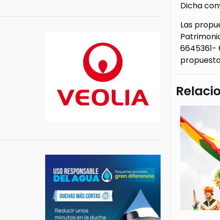
Dicha conv
Las propue
Patrimonio
6645361- 6
propuestas
Relaci