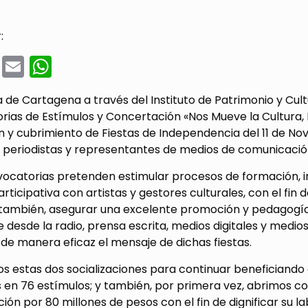
:
cebook
Twitter
Email
WhatsApp
a de Cartagena a través del Instituto de Patrimonio y Cult
rias de Estímulos y Concertación «Nos Mueve la Cultura, 
n y cubrimiento de Fiestas de Independencia del 11 de No
, periodistas y representantes de medios de comunicación
ocatorias pretenden estimular procesos de formación, in
ticipativa con artistas y gestores culturales, con el fin de
también, asegurar una excelente promoción y pedagogía d
desde la radio, prensa escrita, medios digitales y medios 
 de manera eficaz el mensaje de dichas fiestas.
s estas dos socializaciones para continuar beneficiando 
 en 76 estímulos; y también, por primera vez, abrimos co
ón por 80 millones de pesos con el fin de dignificar su l