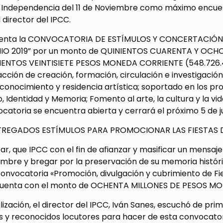
 Independencia del 11 de Noviembre como máximo encuentr
 director del IPCC.
senta la CONVOCATORIA DE ESTÍMULOS Y CONCERTACIÓN:
O 2019” por un monto de QUINIENTOS CUARENTA Y OCHO 
NTOS VEINTISIETE PESOS MONEDA CORRIENTE (548.726.427)
acción de creación, formación, circulación e investigació
econocimiento y residencia artística; soportado en los pr
, Identidad y Memoria; Fomento al arte, la cultura y la vi
catoria se encuentra abierta y cerrará el próximo 5 de ju
TREGADOS ESTÍMULOS PARA PROMOCIONAR LAS FIESTAS 
ar, que IPCC con el fin de afianzar y masificar un mensaje
embre y bregar por la preservación de su memoria históri
Convocatoria «Promoción, divulgación y cubrimiento de F
cuenta con el monto de OCHENTA MILLONES DE PESOS M
alización, el director del IPCC, Iván Sanes, escuchó de p
s y reconocidos locutores para hacer de esta convocatori