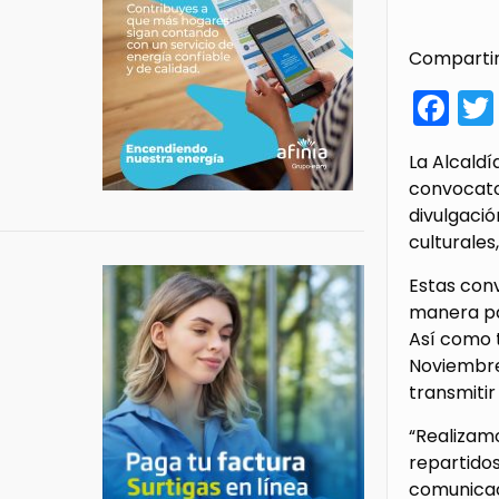
Compartir
Fa
La Alcaldí
convocato
divulgació
culturales
Estas conv
manera par
Así como 
Noviembre 
transmitir
“Realizamo
repartidos
comunicaci