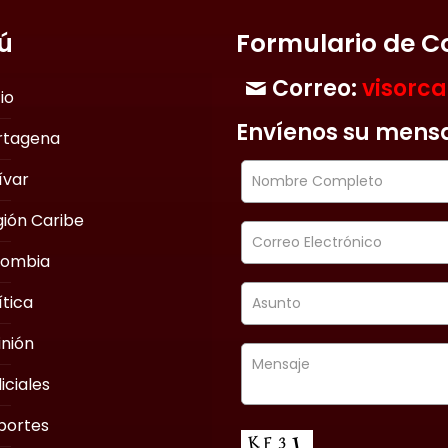
ú
Formulario de C
Correo:
visorc
cio
Envíenos su mens
rtagena
ívar
ión Caribe
lombia
ítica
nión
iciales
portes