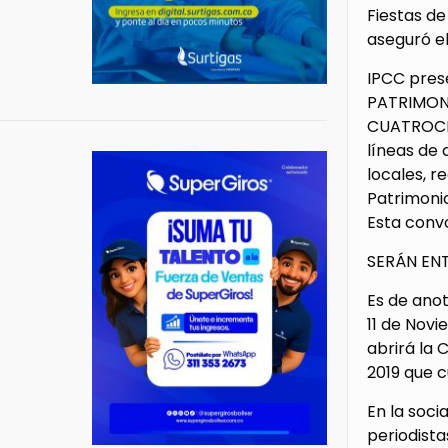
Fiestas de
aseguró el
IPCC pre
PATRIMONI
CUATROCIE
líneas de 
locales, r
Patrimonio
Esta convo
SERÁN EN
Es de anot
11 de Novi
abrirá la 
2019 que 
En la soci
periodista