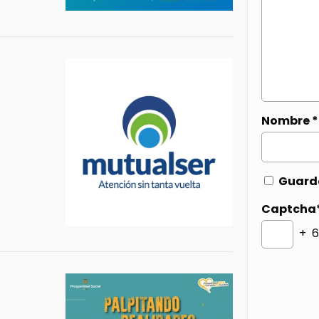
Nombre
*
Guarda
Captcha
+ 6