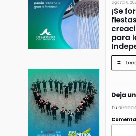
agosto 6, 20
¡Se fo
fiesta
creac
para l
Indep
Lee
Deja u
Tu direcci
Comenta