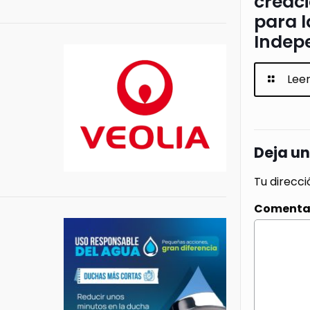
creac
para l
Indep
Lee
Deja u
Tu direcci
Comenta