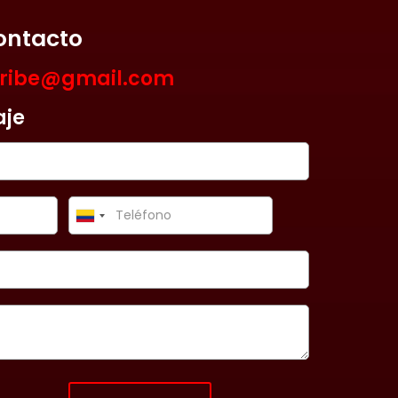
ontacto
aribe@gmail.com
aje