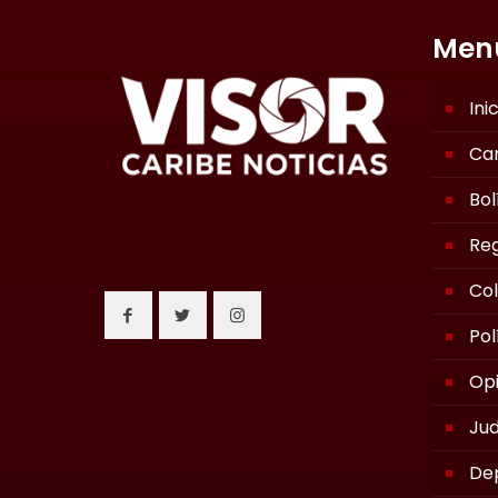
Men
Ini
Ca
Bol
Reg
Co
Pol
Opi
Jud
De