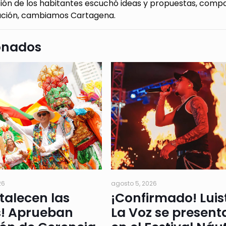
ción de los habitantes escuchó ideas y propuestas, comp
ción, cambiamos Cartagena.
onados
26
agosto 5, 2026
rtalecen las
¡Confirmado! Luis
s! Aprueban
La Voz se present