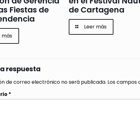
ión de Gerencia
en el Festival Náu
as Fiestas de
de Cartagena
endencia
Leer más
r más
na respuesta
ón de correo electrónico no será publicada.
Los campos o
rio
*