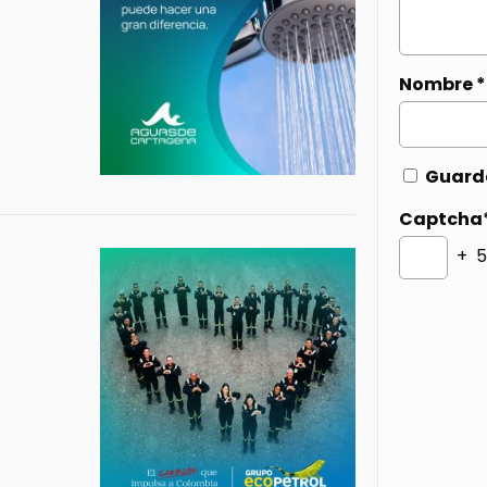
Nombre
*
Guarda
Captcha
+ 5