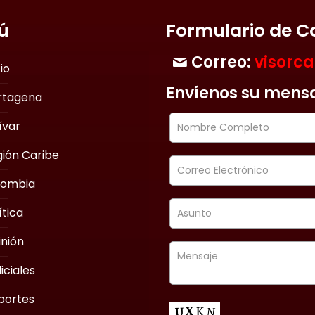
ú
Formulario de C
Correo:
visorc
cio
Envíenos su mens
rtagena
ívar
ión Caribe
lombia
ítica
nión
iciales
portes