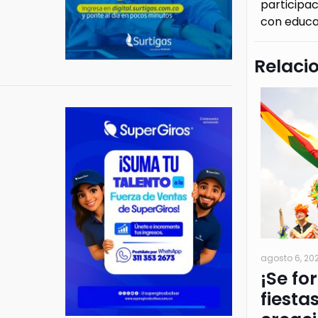
participa
con educa
Relaci
agosto 6, 20
¡Se fo
fiesta