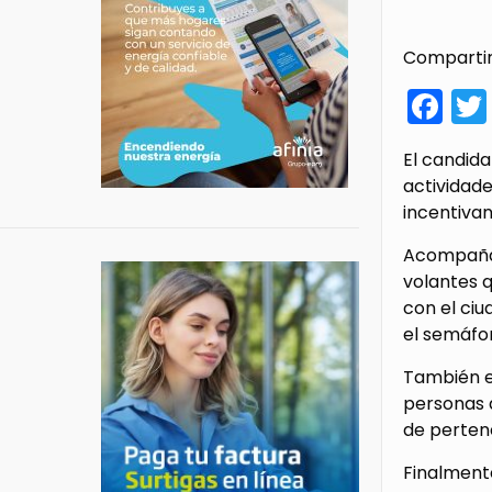
Compartir
Fa
El candida
actividade
incentiva
Acompañado
volantes 
con el ciu
el semáfor
También e
personas q
de pertene
Finalmente