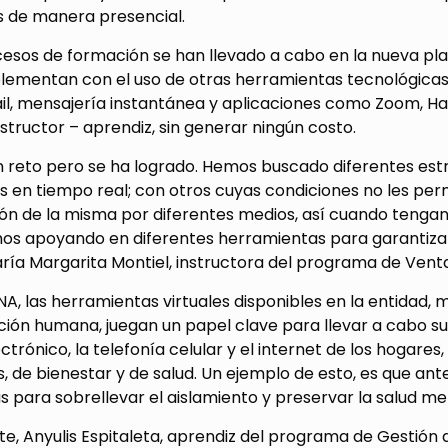
s de manera presencial.
cesos de formación se han llevado a cabo en la nueva 
lementan con el uso de otras herramientas tecnológicas 
il, mensajería instantánea y aplicaciones como Zoom, Han
nstructor – aprendiz, sin generar ningún costo.
un reto pero se ha logrado. Hemos buscado diferentes est
 en tiempo real; con otros cuyas condiciones no les permi
ón de la misma por diferentes medios, así cuando tengan 
os apoyando en diferentes herramientas para garantizar 
ría Margarita Montiel, instructora del programa de Vent
NA, las herramientas virtuales disponibles en la entidad, m
ón humana, juegan un papel clave para llevar a cabo sus o
ctrónico, la telefonía celular y el internet de los hogare
, de bienestar y de salud. Un ejemplo de esto, es que a
s para sobrellevar el aislamiento y preservar la salud me
te, Anyulis Espitaleta, aprendiz del programa de Gestión