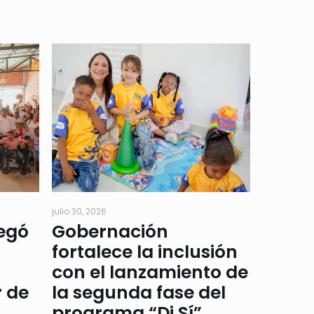
julio 30, 2026
regó
Gobernación
fortalece la inclusión
con el lanzamiento de
r de
la segunda fase del
programa “Di Sí”