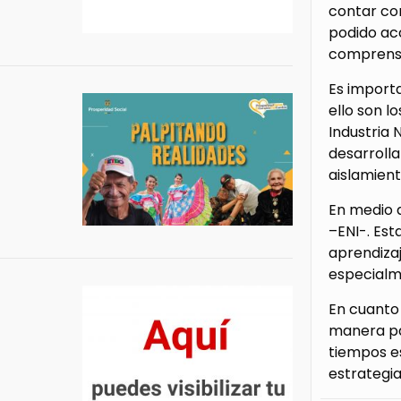
contar con
podido acc
comprensib
Es import
ello son l
Industria 
desarrolla
aislamient
En medio 
–ENI-. Es
aprendizaj
especialme
En cuanto 
manera par
tiempos e
estrategia