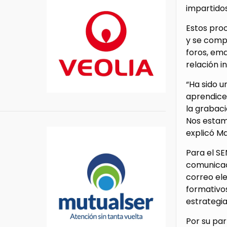
impartido
Estos pro
y se comp
foros, ema
relación i
“Ha sido 
aprendices
la grabaci
Nos estam
explicó Ma
Para el SE
comunicaci
correo ele
formativos
estrategia
Por su par