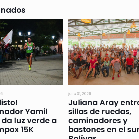
onados
26
julio 31, 2026
isto!
Juliana Aray ent
nador Yamil
sillas de ruedas,
da luz verde a
caminadores y
mpox 15K
bastones en el su
Bolívar