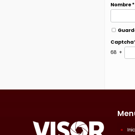
Nombre
*
Guarda
Captcha
68 +
Men
Ini