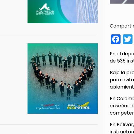
Compartir
Fa
En el dep
de 535 ins
Bajo la pr
para evita
aislamient
En Colombi
enseñar d
competenc
En Bolívar
instructo