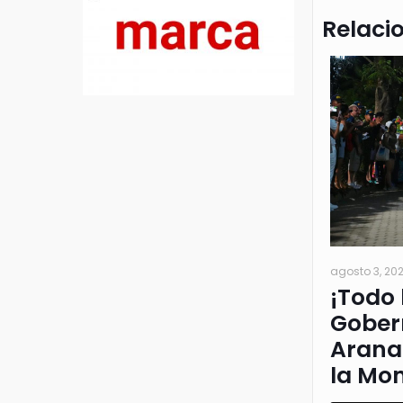
Relaci
agosto 3, 20
¡Todo l
Gober
Arana 
la Mo