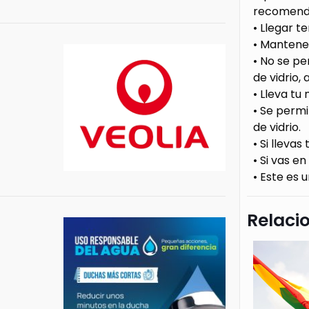
recomenda
•⁠ ⁠Llegar
•⁠ ⁠Manten
•⁠ ⁠No se 
de vidrio,
•⁠ ⁠Lleva 
•⁠ ⁠Se per
de vidrio.
•⁠ ⁠Si llev
•⁠ ⁠⁠Si va
•⁠ ⁠⁠Este 
Relaci