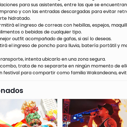
ciones para sus asistentes, entre las que se encuentran
 temprano y con las entradas descargadas para evitar retras
erte hidratado.
permitirá el ingreso de correas con hebillas, espejos, maqui
 alimentos o bebidas de cualquier tipo.
tu mejor outfit acompañado de gafas, si así lo deseas.
mitirá el ingreso de poncho para lluvia, batería portátil y
as transporte, intenta ubicarlo en una zona segura.
s en combo, trata de no separarte en ningún momento de ell
es un festival para compartir como familia Wakandeana, evit
onados