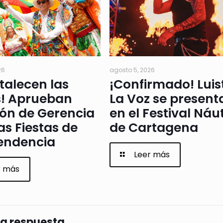
26
agosto 5, 2026
rtalecen las
¡Confirmado! Luis
s! Aprueban
La Voz se present
ión de Gerencia
en el Festival Náu
as Fiestas de
de Cartagena
endencia
Leer más
r más
na respuesta