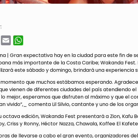
:
cebook
Twitter
Email
WhatsApp
 | Gran expectativa hay en la ciudad para este fin de se
ana más importante de la Costa Caribe; Wakanda Fest. En 
lizará este sábado y domingo, brindará una experiencia s
l momento que muchos estábamos esperando. Agradecem
que vienen de diferentes ciudades del país atendiendo 
 lo mejor, esperamos que disfruten al máximo y que el co
n vivido”,_ comenta Lil Silvio, cantante y uno de los or
u octava edición, Wakanda Fest presentará a Zion, Kafu 
y, Criss y Ronny, Héctor Nazza, Chawala, Koffee El Kafetero
ras de llevarse a cabo el gran evento, organizadores de