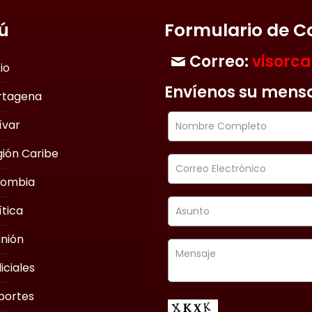
ú
Formulario de C
Correo:
visorc
cio
Envíenos su mens
rtagena
ívar
ión Caribe
lombia
ítica
nión
iciales
portes