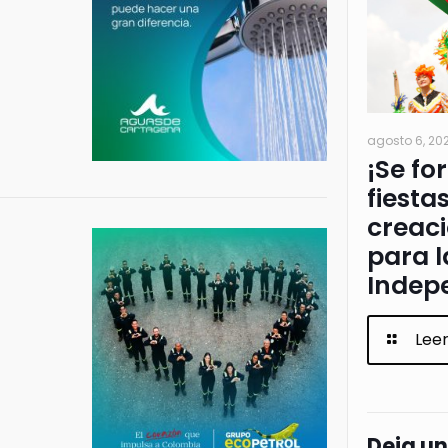
agosto 6, 20
¡Se fo
fiesta
creac
para l
Indep
Lee
Deja u