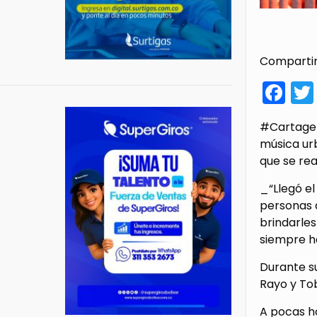
Compartir
Fa
#Cartagena
música urb
que se rea
_“Llegó e
personas 
brindarles
siempre ha
Durante s
Rayo y Tob
A pocas ho