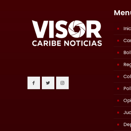
Men
Ini
Ca
Bol
Reg
Co
Pol
Opi
Jud
De