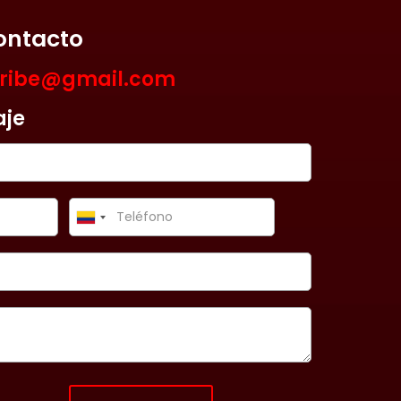
ontacto
aribe@gmail.com
aje