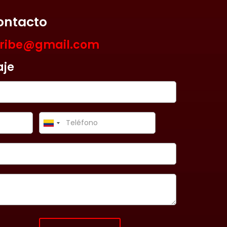
ontacto
aribe@gmail.com
aje