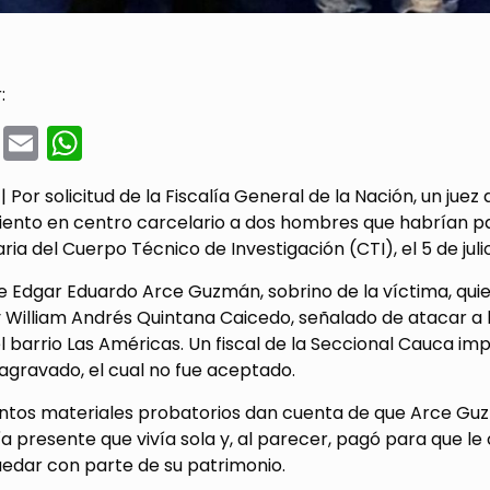
:
cebook
Twitter
Email
WhatsApp
 Por solicitud de la Fiscalía General de la Nación, un ju
ento en centro carcelario a dos hombres que habrían pa
ria del Cuerpo Técnico de Investigación (CTI), el 5 de ju
e Edgar Eduardo Arce Guzmán, sobrino de la víctima, quie
 y William Andrés Quintana Caicedo, señalado de atacar 
l barrio Las Américas. Un fiscal de la Seccional Cauca im
agravado, el cual no fue aceptado.
ntos materiales probatorios dan cuenta de que Arce Guz
nía presente que vivía sola y, al parecer, pagó para que l
uedar con parte de su patrimonio.