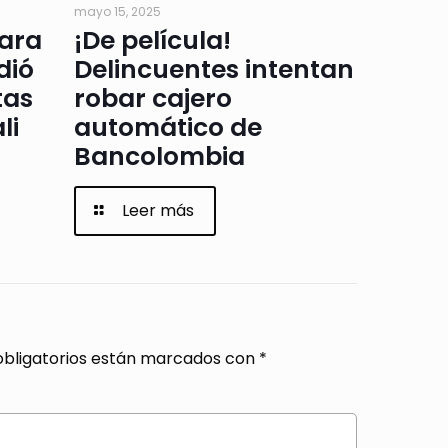
mayo 15, 2025
para
¡De película!
dió
Delincuentes intentan
tas
robar cajero
li
automático de
Bancolombia
Leer más
bligatorios están marcados con
*