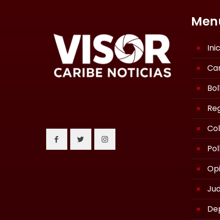
Men
Ini
Ca
Bol
Reg
Co
Pol
Opi
Jud
De