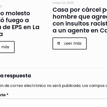
mayo 23, 2025
25
Casa por cárcel 
io molesto
hombre que agre
ó fuego a
con insultos racis
a de EPS en La
a un agente en Ca
a
Leer más
r más
na respuesta
ón de correo electrónico no será publicada.
Los campos o
rio
*