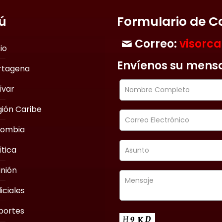
ú
Formulario de C
Correo:
visorc
cio
Envíenos su mens
rtagena
ívar
ión Caribe
lombia
ítica
nión
iciales
portes