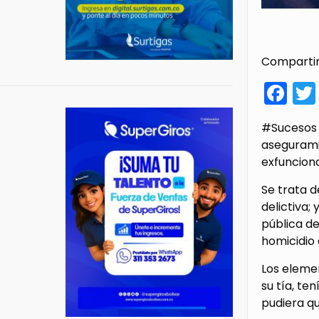
Compartir
Fa
#Sucesos |
asegurami
exfunciona
Se trata d
delictiva;
pública de
homicidio 
Los eleme
su tía, te
pudiera q