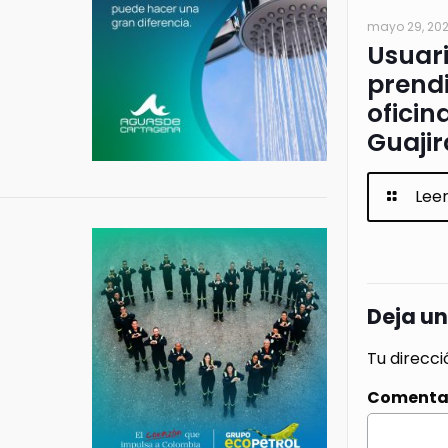
mayo 29, 20
Usuar
prendi
oficin
Guajir
Lee
Deja u
Tu direcci
Comenta