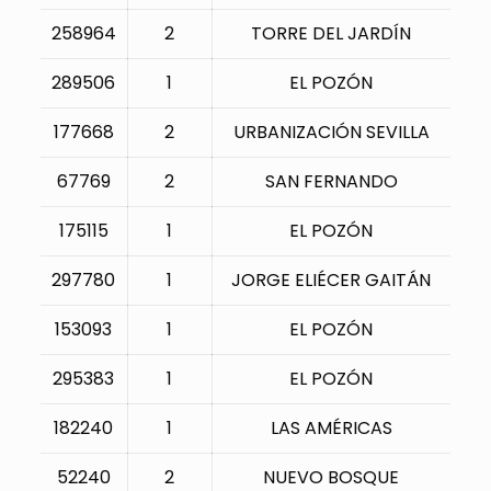
258964
2
TORRE DEL JARDÍN
289506
1
EL POZÓN
177668
2
URBANIZACIÓN SEVILLA
67769
2
SAN FERNANDO
175115
1
EL POZÓN
297780
1
JORGE ELIÉCER GAITÁN
153093
1
EL POZÓN
295383
1
EL POZÓN
182240
1
LAS AMÉRICAS
52240
2
NUEVO BOSQUE