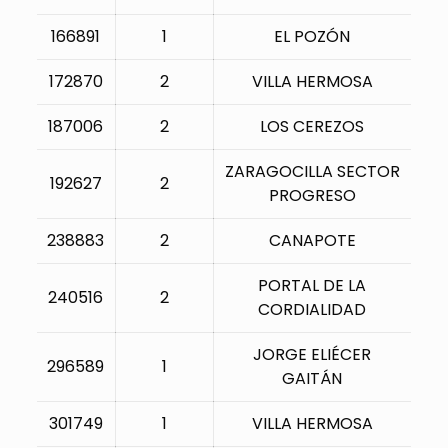
166891
1
EL POZÓN
172870
2
VILLA HERMOSA
187006
2
LOS CEREZOS
ZARAGOCILLA SECTOR
192627
2
PROGRESO
238883
2
CANAPOTE
PORTAL DE LA
240516
2
CORDIALIDAD
JORGE ELIÉCER
296589
1
GAITÁN
301749
1
VILLA HERMOSA