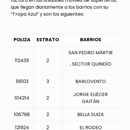
factura en las unidades móviles de SuperGiros,
que llegan diariamente a los barrios con su
“Tropa Azul” y son los siguientes:
POLIZA
ESTRATO
BARRIOS
SAN PEDRO MÁRTIR
112435
2
, SECTOR QUINDÍO
56103
3
BARLOVENTO
JORGE ELIÉCER
104214
2
GAITÁN
106768
2
BELLA SUIZA
121924
2
EL RODEO