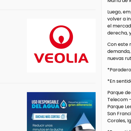
María de l
Luego, emp
volver a i
el mercad
derecha, y
Con este r
demanda, 
nuevas rut
*Paradero
*En sentid
Parque de 
Telecom – 
Parque Lem
San Franci
Corales, I