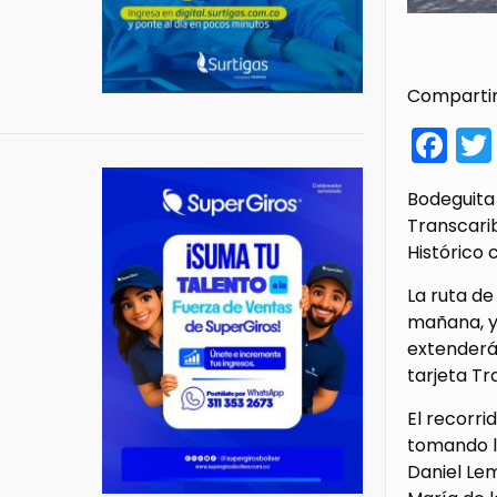
Compartir
Fa
Bodeguita 
Transcarib
Histórico 
La ruta de
mañana, y e
extenderá 
tarjeta Tr
El recorri
tomando la
Daniel Lem