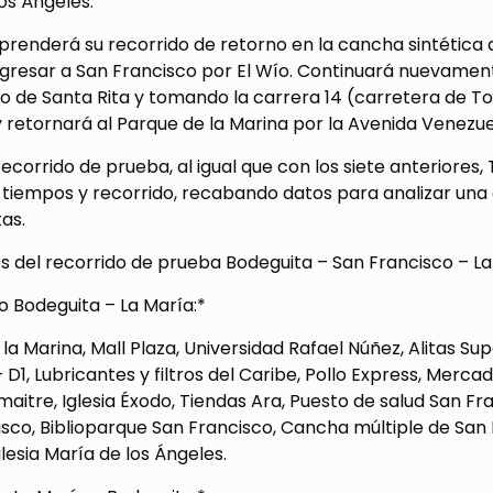
os Ángeles.
renderá su recorrido de retorno en la cancha sintética d
ngresar a San Francisco por El Wío. Continuará nuevamente
o de Santa Rita y tomando la carrera 14 (carretera de T
 retornará al Parque de la Marina por la Avenida Venezue
ecorrido de prueba, al igual que con los siete anteriores
tiempos y recorrido, recabando datos para analizar una 
as.
s del recorrido de prueba Bodeguita – San Francisco – L
o Bodeguita – La María:*
la Marina, Mall Plaza, Universidad Rafael Núñez, Alitas Su
D1, Lubricantes y filtros del Caribe, Pollo Express, Merca
aitre, Iglesia Éxodo, Tiendas Ara, Puesto de salud San Fr
sco, Biblioparque San Francisco, Cancha múltiple de San 
glesia María de los Ángeles.