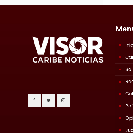
Men
Ini
Ca
Bol
Reg
Co
Pol
Opi
Jud