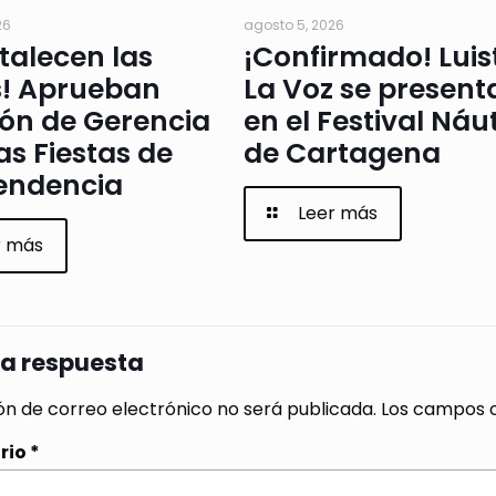
26
agosto 5, 2026
rtalecen las
¡Confirmado! Luis
s! Aprueban
La Voz se present
ión de Gerencia
en el Festival Náu
as Fiestas de
de Cartagena
endencia
Leer más
r más
na respuesta
ón de correo electrónico no será publicada.
Los campos o
rio
*