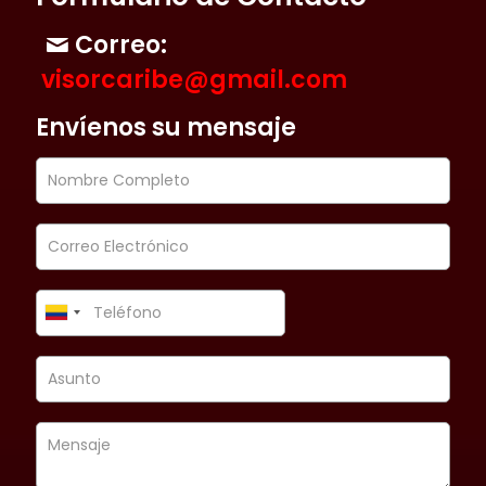
Correo:
visorcaribe@gmail.com
Envíenos su mensaje