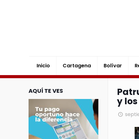
Inicio
Cartagena
Bolívar
R
Patr
AQUÍ TE VES
y lo
septi