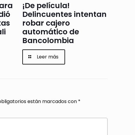
para
¡De película!
dió
Delincuentes intentan
tas
robar cajero
li
automático de
Bancolombia
Leer más
bligatorios están marcados con
*