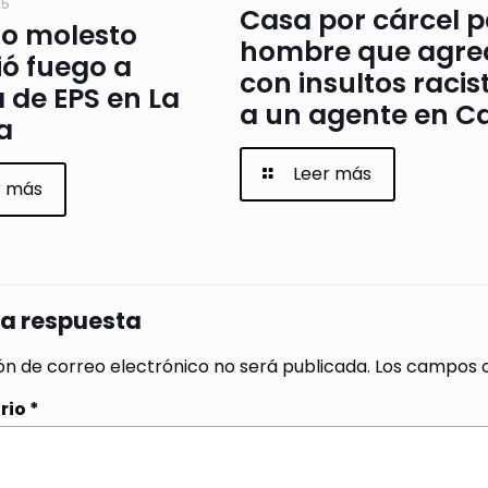
25
Casa por cárcel 
io molesto
hombre que agre
ó fuego a
con insultos racis
a de EPS en La
a un agente en Ca
a
Leer más
r más
na respuesta
ón de correo electrónico no será publicada.
Los campos o
rio
*