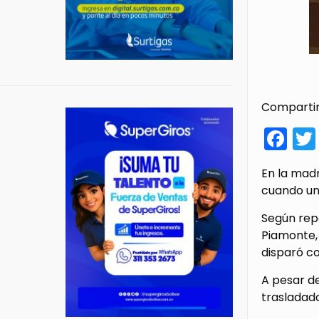
Compartir
Fa
En la madr
cuando un 
Según repo
Piamonte, 
disparó co
A pesar d
trasladad