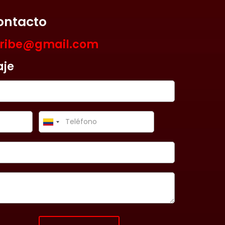
ontacto
aribe@gmail.com
aje