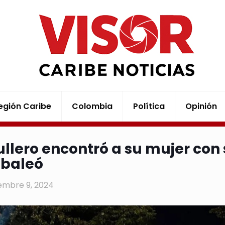
egión Caribe
Colombia
Política
Opinión
ullero encontró a su mujer co
s baleó
embre 9, 2024