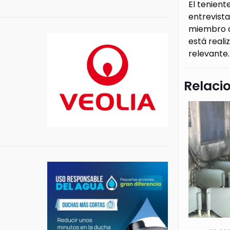
El tenient
entrevista
miembro ac
está reali
relevante.
Relaci