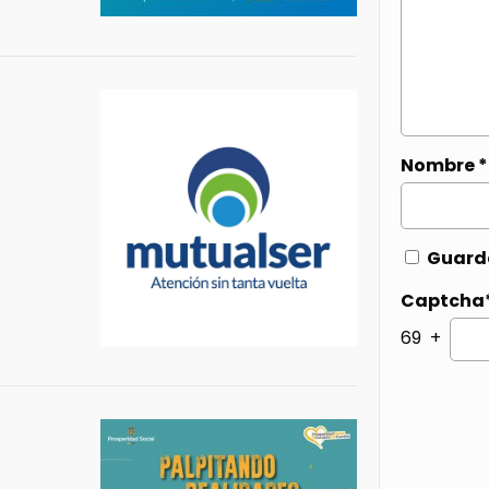
Nombre
*
Guarda
Captcha
69 +