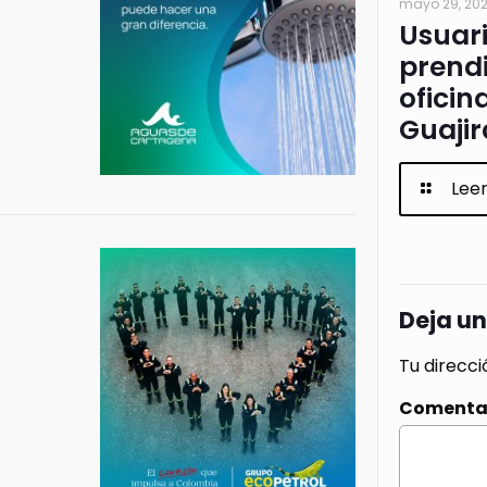
mayo 29, 20
Usuar
prendi
oficin
Guajir
Lee
Deja u
Tu direcci
Comenta