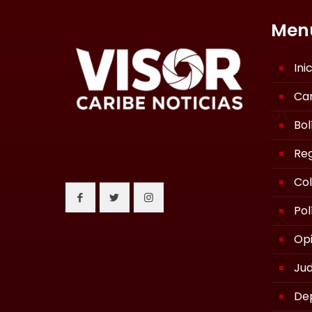
Men
Ini
Ca
Bol
Reg
Co
Pol
Opi
Jud
De