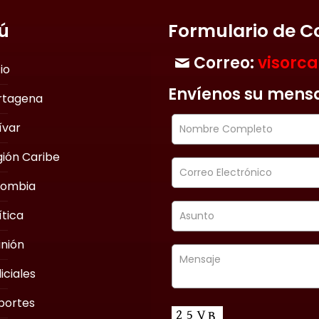
ú
Formulario de C
Correo:
visorc
cio
Envíenos su mens
rtagena
ívar
ión Caribe
lombia
ítica
nión
iciales
portes