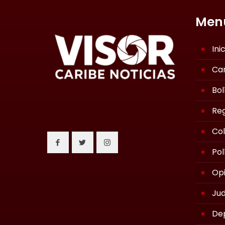
Men
Ini
Ca
Bol
Reg
Co
Pol
Opi
Jud
De