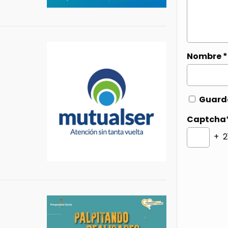
Nombre
*
Guarda
Captcha
+ 2