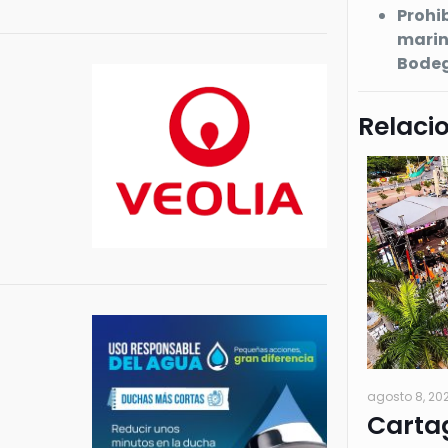
Prohib
marina
Bodeg
Relaci
agosto 8, 20
Cartag