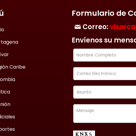
ú
Formulario de C
Correo:
visorc
cio
Envíenos su mens
rtagena
ívar
ión Caribe
lombia
ítica
nión
iciales
portes