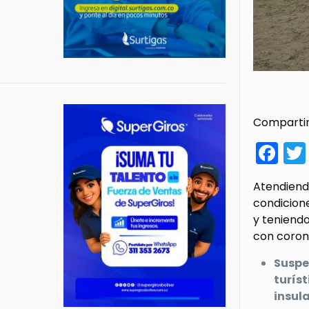
Compartir
Fa
Atendiendo
condicion
y teniendo
con corona
Suspe
turís
insula