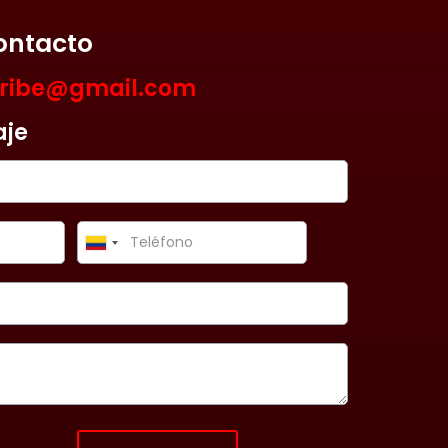
ontacto
aribe@gmail.com
aje