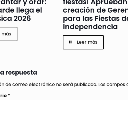
antar y orar:
fiestas! Aprueban
arde llega el
creación de Gere
ica 2026
para las Fiestas d
Independencia
r más
Leer más
na respuesta
ón de correo electrónico no será publicada.
Los campos o
rio
*