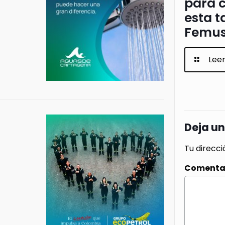
para c
esta t
Femus
Lee
Deja u
Tu direcci
Comenta