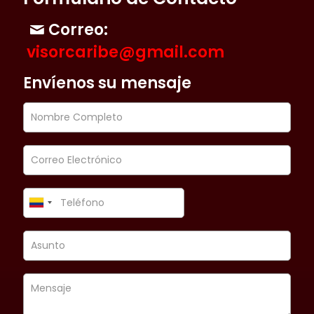
Correo:
visorcaribe@gmail.com
Envíenos su mensaje