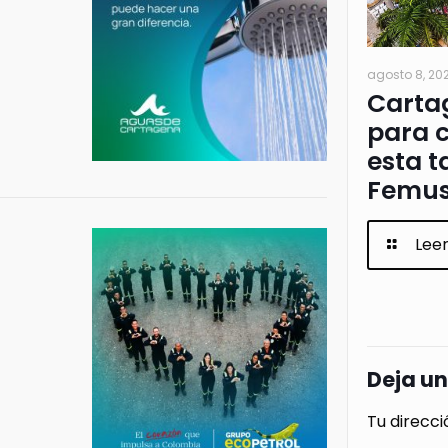
agosto 8, 20
Cartag
para c
esta t
Femus
Lee
Deja u
Tu direcci