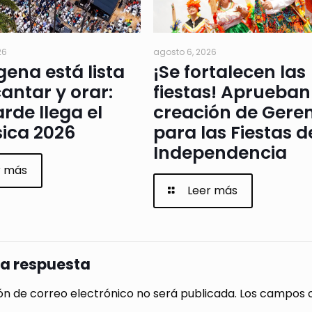
26
agosto 6, 2026
ena está lista
¡Se fortalecen las
antar y orar:
fiestas! Aprueban
arde llega el
creación de Gere
ica 2026
para las Fiestas d
Independencia
r más
Leer más
na respuesta
ón de correo electrónico no será publicada.
Los campos o