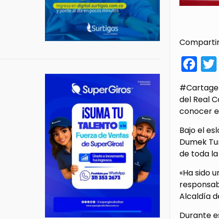
Compartir
Fa
#Cartagena
del Real C
conocer el
Bajo el es
Dumek Tur
de toda la
«Ha sido u
responsabi
Alcaldía d
Durante e