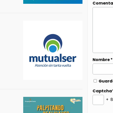
Comenta
Nombre
*
Guarda
Captcha
+ 8