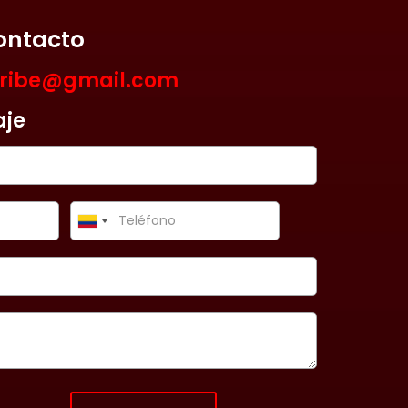
ontacto
aribe@gmail.com
aje