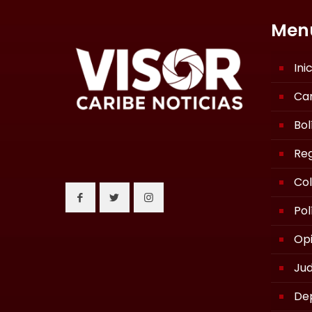
Men
Ini
Ca
Bol
Reg
Co
Pol
Opi
Jud
De