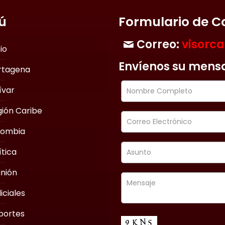
ú
Formulario de C
Correo:
visorc
cio
Envíenos su mens
rtagena
ívar
ión Caribe
lombia
ítica
nión
iciales
portes