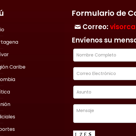
ú
Formulario de C
Correo:
visorc
cio
Envíenos su mens
rtagena
ívar
ión Caribe
lombia
ítica
nión
iciales
portes