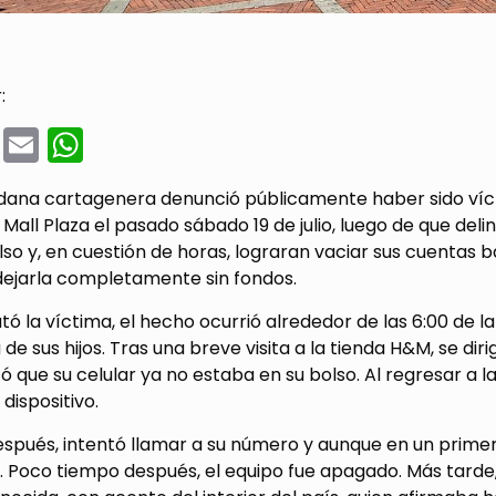
:
cebook
Twitter
Email
WhatsApp
dana cartagenera denunció públicamente haber sido vícti
Mall Plaza el pasado sábado 19 de julio, luego de que deli
lso y, en cuestión de horas, lograran vaciar sus cuentas b
 dejarla completamente sin fondos.
tó la víctima, el hecho ocurrió alrededor de las 6:00 de 
e sus hijos. Tras una breve visita a la tienda H&M, se d
tó que su celular ya no estaba en su bolso. Al regresar a 
 dispositivo.
espués, intentó llamar a su número y aunque en un prime
 Poco tiempo después, el equipo fue apagado. Más tarde, 