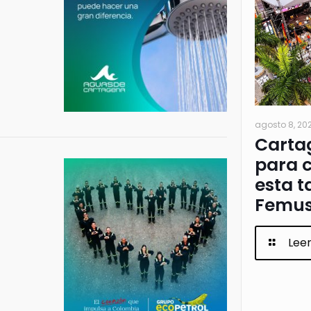
agosto 8, 20
Cartag
para c
esta t
Femus
Lee