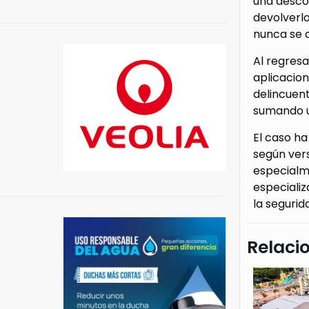
una descon
devolverlo
nunca se c
Al regresa
aplicacion
delincuent
sumando u
El caso h
según ver
especialme
especializ
la segurid
Relaci