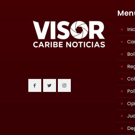
Men
Ini
Ca
Bol
Reg
Co
Pol
Opi
Jud
De