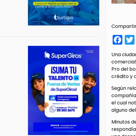
Compartir
Fa
Una ciuda
comercial 
Pro del bo
crédito y
Según rela
compañía d
el cual no
alguno del
Minutos d
respondía.