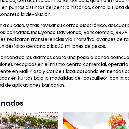
ocida, con acento del interior del país, quien afirmaba 
 en puntos distintos del centro histórico, como la Plaza 
oncretó la devolución.
r a su casa, y tras revisar su correo electrónico, descub
es bancarias, incluyendo Davivienda, Bancolombia, BBVA, F
es realizaron transferencias vía Transfiya, avances de ta
n desfalco cercano a los
20 millones de pesos
.
a encendido las alarmas sobre una posible banda delinc
siones recogidas en el mismo centro comercial, operarí
nte en Mall Plaza y Caribe Plaza, actuando en tiendas c
adas en hurtos bajo la modalidad de “cosquilleo”, con la
ad de aplicaciones bancarias.
onados