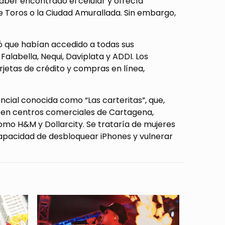
haber encontrado el celular y ofrecía
de Toros o la Ciudad Amurallada. Sin embargo,
rió que habían accedido a todas sus
alabella, Nequi, Daviplata y ADDI. Los
rjetas de crédito y compras en línea,
uencial conocida como
“Las carteritas”
, que,
a en centros comerciales de Cartagena,
omo H&M y Dollarcity. Se trataría de mujeres
 capacidad de desbloquear iPhones y vulnerar