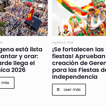
26
agosto 6, 2026
ena está lista
¡Se fortalecen las
antar y orar:
fiestas! Aprueban
arde llega el
creación de Gere
ica 2026
para las Fiestas d
Independencia
r más
Leer más