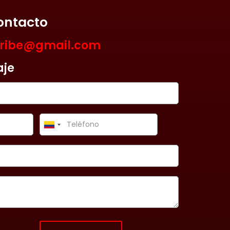
ontacto
aribe@gmail.com
aje