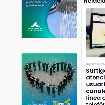
Relaci
agosto 6, 20
Surtig
atenci
usuari
canale
línea 
telefó