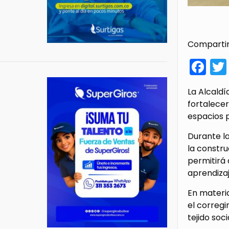
Compartir
Fa
La Alcaldí
fortalecer
espacios p
Durante la
la constru
permitirá 
aprendizaj
En materia
el corregi
tejido soc