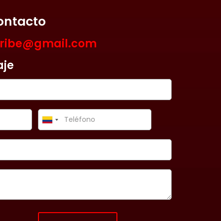
ontacto
aribe@gmail.com
aje