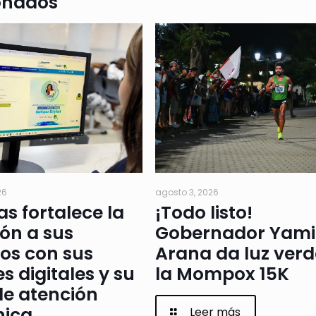
onados
26
agosto 3, 2026
as fortalece la
¡Todo listo!
ón a sus
Gobernador Yami
os con sus
Arana da luz verd
s digitales y su
la Mompox 15K
de atención
nica
Leer más