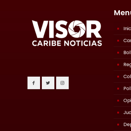
Men
Ini
Ca
Bol
Reg
Co
Pol
Opi
Jud
De