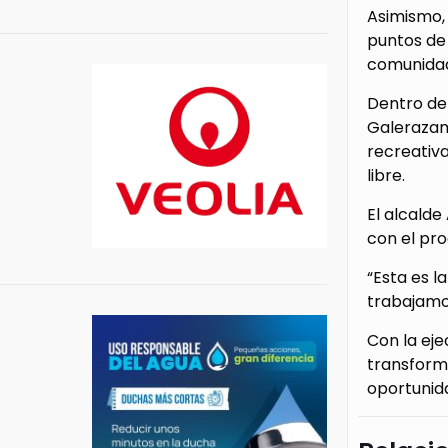
Asimismo, 
puntos de 
comunidad 
Dentro de 
Galerazam
recreativ
libre.
El alcalde
con el pro
“Esta es l
trabajamos
Con la eje
transform
oportunida