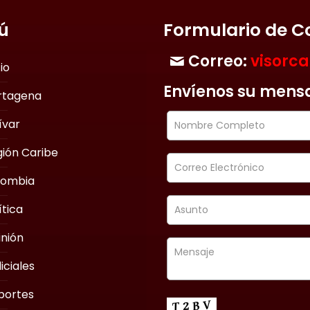
ú
Formulario de C
Correo:
visorc
cio
Envíenos su mens
rtagena
ívar
ión Caribe
lombia
ítica
nión
iciales
portes