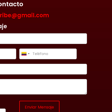
ontacto
aribe@gmail.com
aje