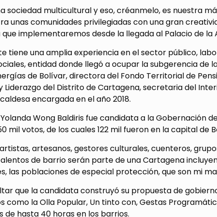
 sociedad multicultural y eso, créanmelo, es nuestra má
ra unas comunidades privilegiadas con una gran creativid
 que implementaremos desde la llegada al Palacio de la 
te tiene una amplia experiencia en el sector público, lab
ciales, entidad donde llegó a ocupar la subgerencia de la
ergías de Bolívar, directora del Fondo Territorial de Pens
 Liderazgo del Distrito de Cartagena, secretaria del Inter
lcaldesa encargada en el año 2018.
Yolanda Wong Baldiris fue candidata a la Gobernación de 
0 mil votos, de los cuales 122 mil fueron en la capital de B
artistas, artesanos, gestores culturales, cuenteros, grupo
talentos de barrio serán parte de una Cartagena incluyen
s, las poblaciones de especial protección, que son mi may
altar que la candidata construyó su propuesta de gobier
s como la Olla Popular, Un tinto con, Gestas Programát
de hasta 40 horas en los barrios.