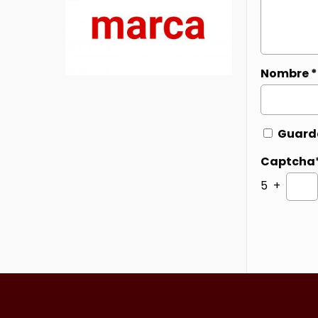
Nombre
*
Guarda
Captcha
5 +