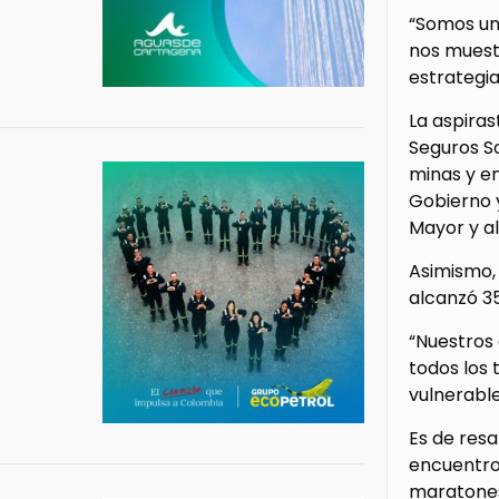
“Somos una
nos muest
estrategia
La aspiras
Seguros So
minas y en
Gobierno y
Mayor y a
Asimismo, 
alcanzó 35
“Nuestros 
todos los 
vulnerable
Es de res
encuentro
maratones 