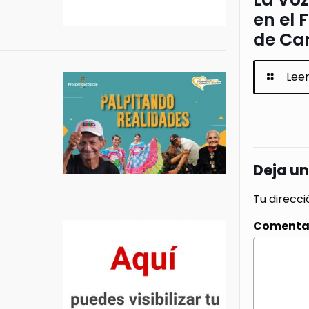
en el 
de Ca
Lee
Deja u
Tu direcci
Comenta