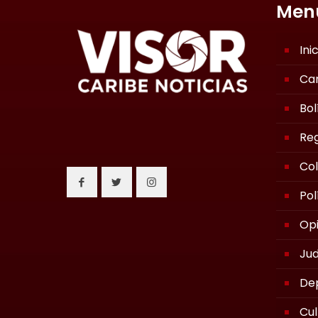
Men
Ini
Ca
Bol
Reg
Co
Pol
Opi
Jud
De
Cul