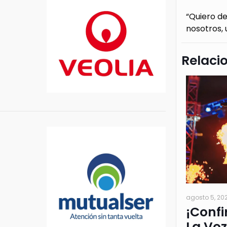
“Quiero de
nosotros, 
Relaci
agosto 5, 20
¡Confi
La Voz