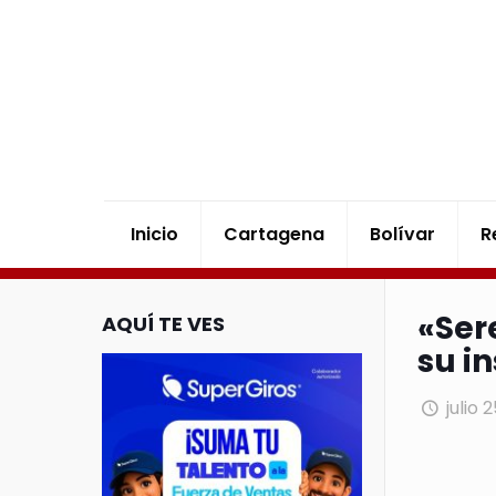
Inicio
Cartagena
Bolívar
R
«Ser
AQUÍ TE VES
su i
julio 