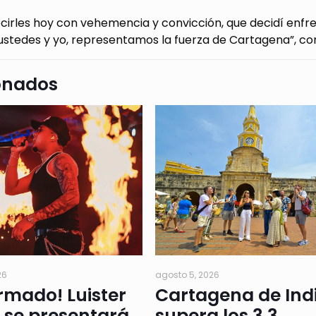
cirles hoy con vehemencia y convicción, que decidí enfre
ustedes y yo, representamos la fuerza de Cartagena”, co
onados
26
agosto 5, 2026
rmado! Luister
Cartagena de Ind
 se presentará
supera los 3,3