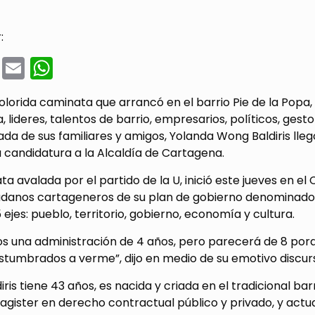
:
cebook
Twitter
Email
WhatsApp
lorida caminata que arrancó en el barrio Pie de la Popa, 
 lideres, talentos de barrio, empresarios, políticos, gesto
 de sus familiares y amigos, Yolanda Wong Baldiris llegó
su candidatura a la Alcaldía de Cartagena.
ta avalada por el partido de la U, inició este jueves en 
dadanos cartageneros de su plan de gobierno denominado
ejes: pueblo, territorio, gobierno, economía y cultura.
os una administración de 4 años, pero parecerá de 8 por
stumbrados a verme”, dijo en medio de su emotivo discur
ris tiene 43 años, es nacida y criada en el tradicional bar
magister en derecho contractual público y privado, y act