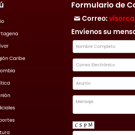
ú
Formulario de C
Correo:
visorc
cio
Envíenos su mens
rtagena
ívar
ión Caribe
lombia
ítica
nión
iciales
portes
tura