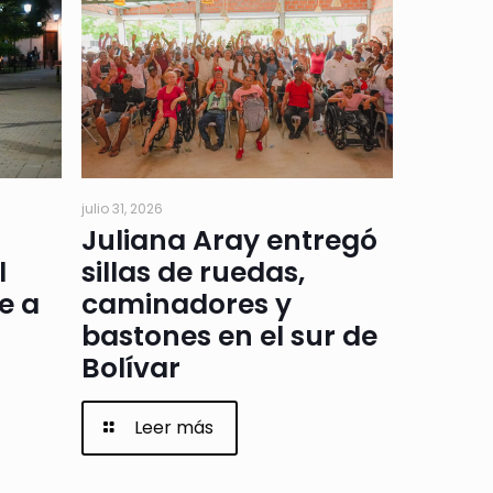
julio 31, 2026
Juliana Aray entregó
l
sillas de ruedas,
e a
caminadores y
bastones en el sur de
Bolívar
Leer más