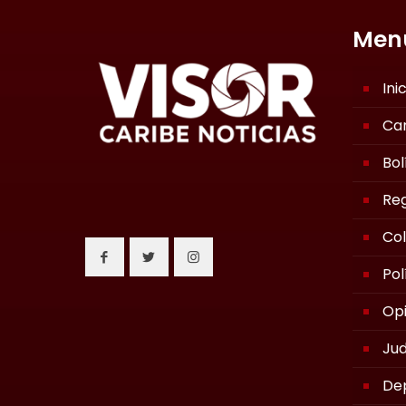
Men
Ini
Ca
Bol
Reg
Co
Pol
Opi
Jud
De