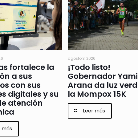
26
agosto 3, 2026
as fortalece la
¡Todo listo!
ón a sus
Gobernador Yami
os con sus
Arana da luz verd
s digitales y su
la Mompox 15K
de atención
nica
Leer más
r más