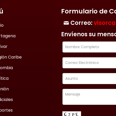
ú
Formulario de C
Correo:
visorc
cio
Envíenos su mens
rtagena
ívar
ión Caribe
lombia
ítica
nión
iciales
portes