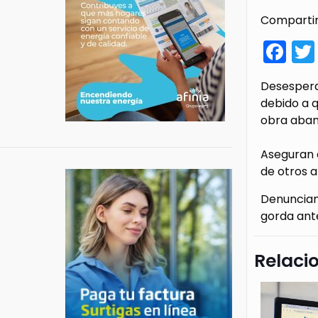
Compartir
Fa
Desespera
debido a q
obra aba
Aseguran q
de otros a
Denuncian 
gorda ante
Relaci