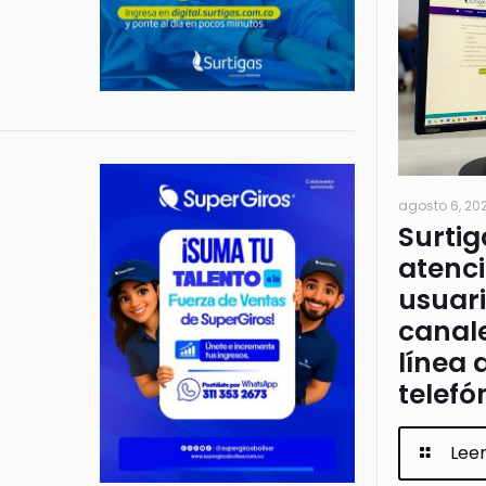
agosto 6, 20
Surtig
atenci
usuari
canale
línea 
telefó
Lee