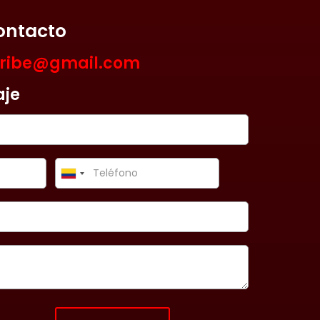
ontacto
aribe@gmail.com
aje