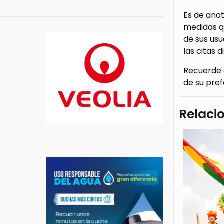
Es de anot
medidas qu
de sus us
las citas d
Recuerde q
de su pre
Relaci