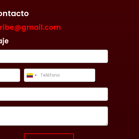
ontacto
aribe@gmail.com
aje