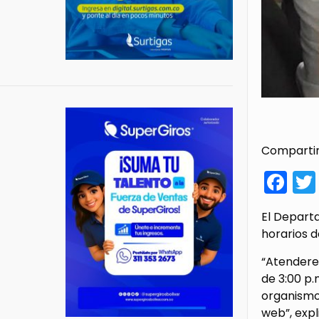
Compartir
Fa
El Departa
horarios 
“Atenderem
de 3:00 p.
organismo 
web”, expl