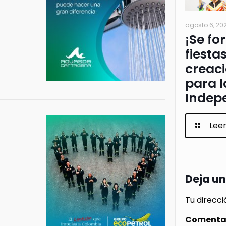
agosto 6, 20
¡Se fo
fiesta
creac
para l
Indep
Lee
Deja u
Tu direcci
Comenta