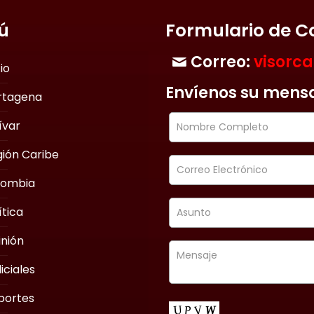
ú
Formulario de C
Correo:
visorc
cio
Envíenos su mens
rtagena
ívar
ión Caribe
lombia
ítica
nión
iciales
portes