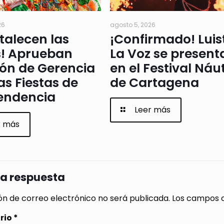
26
agosto 5, 2026
rtalecen las
¡Confirmado! Luis
s! Aprueban
La Voz se present
ión de Gerencia
en el Festival Náu
as Fiestas de
de Cartagena
endencia
Leer más
r más
na respuesta
ón de correo electrónico no será publicada.
Los campos o
rio
*