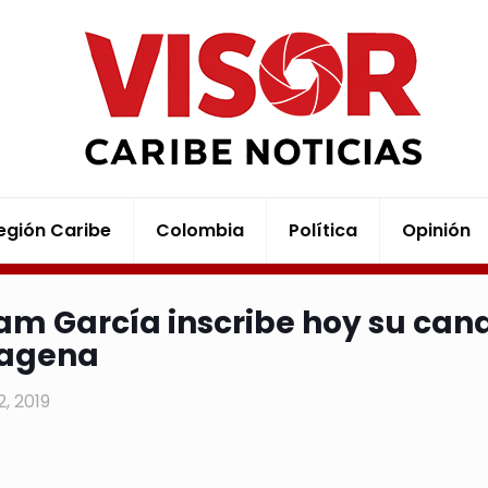
egión Caribe
Colombia
Política
Opinión
iam García inscribe hoy su cand
tagena
22, 2019