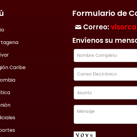
ú
Formulario de C
Correo:
visorc
cio
Envíenos su mens
rtagena
ívar
ión Caribe
lombia
ítica
nión
iciales
portes