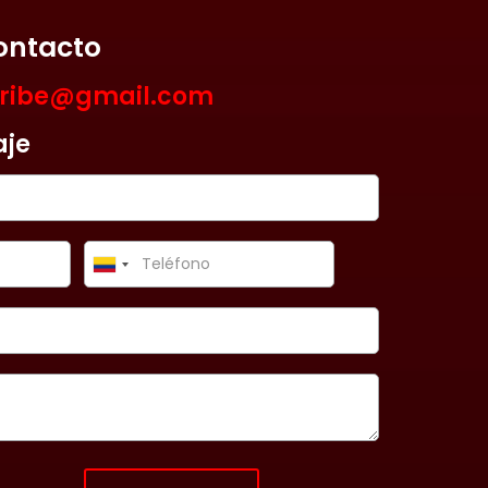
ontacto
aribe@gmail.com
aje