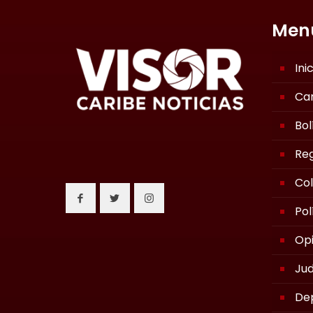
Men
Ini
Ca
Bol
Reg
Co
Pol
Opi
Jud
De