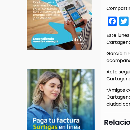
Compartir
Fa
Este lunes
Cartagena,
García Tir
acompañad
Acto segui
Cartagena
“Amigos ca
Cartagena
ciudad co
Relaci