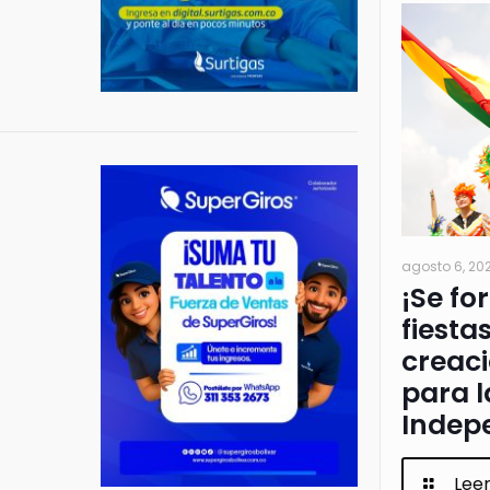
agosto 6, 20
¡Se fo
fiesta
creac
para l
Indep
Lee