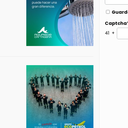
Guarda
Captcha
41 +