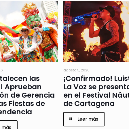
26
agosto 5, 2026
rtalecen las
¡Confirmado! Luis
s! Aprueban
La Voz se present
ión de Gerencia
en el Festival Náu
as Fiestas de
de Cartagena
endencia
Leer más
r más