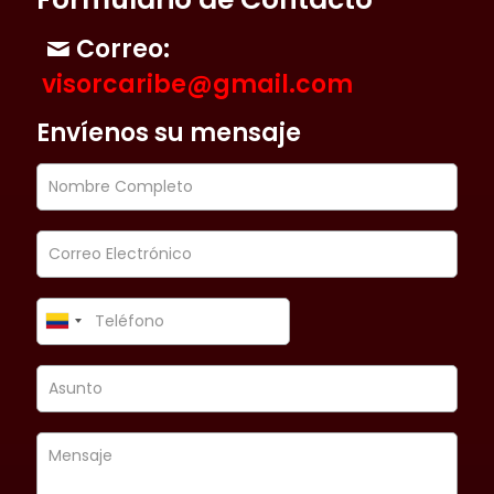
Correo:
visorcaribe@gmail.com
Envíenos su mensaje