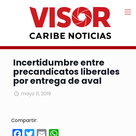
Incertidumbre entre
precandicatos liberales
por entrega de aval
mayo 11, 2019
Compartir:
Facebook
Twitter
Email
WhatsApp