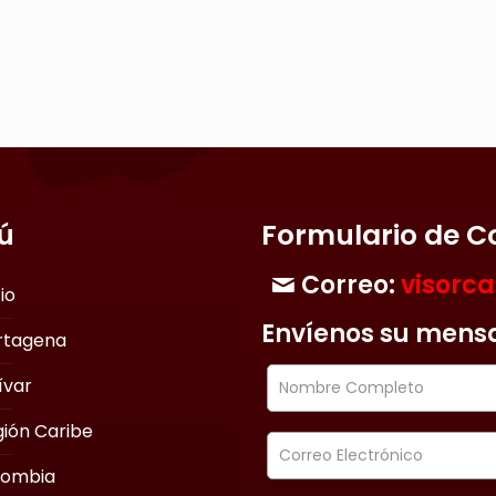
ú
Formulario de C
Correo:
visorc
cio
Envíenos su mens
rtagena
ívar
ión Caribe
lombia