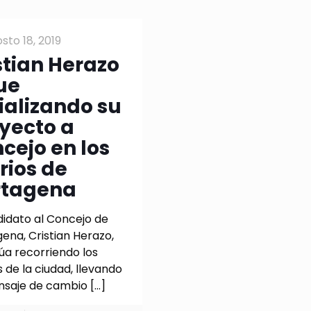
sto 18, 2019
stian Herazo
ue
ializando su
yecto a
cejo en los
rios de
rtagena
didato al Concejo de
ena, Cristian Herazo,
úa recorriendo los
s de la ciudad, llevando
nsaje de cambio
[…]