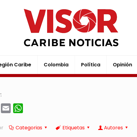
egión Caribe
Colombia
Política
Opinión
:
cebook
Twitter
Email
WhatsApp
or
Categorias
Etiquetas
Autores