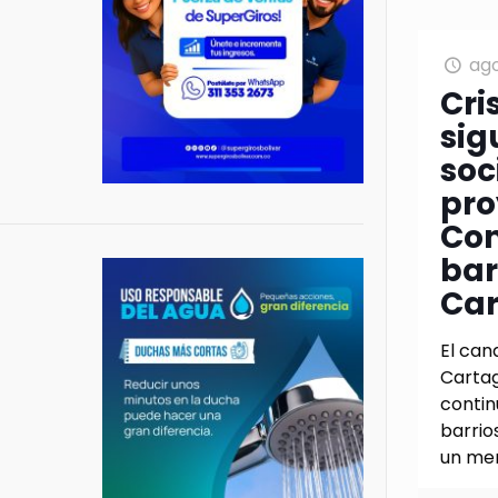
ago
Cri
sig
soc
pro
Con
bar
Ca
El can
Cartag
contin
barrio
un me