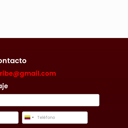
ontacto
aribe@gmail.com
aje