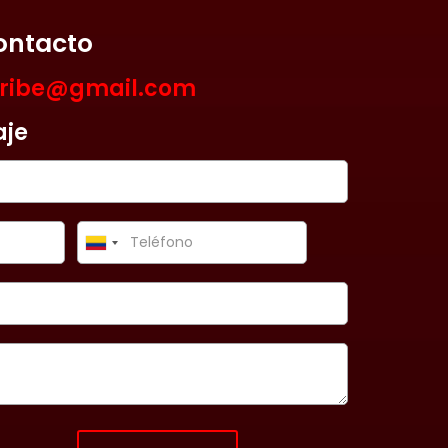
ontacto
aribe@gmail.com
aje