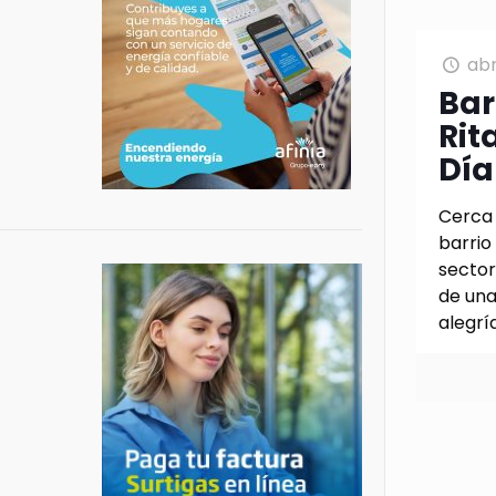
abr
Bar
Rit
Día
Cerca
barrio
sector
de una
alegrí