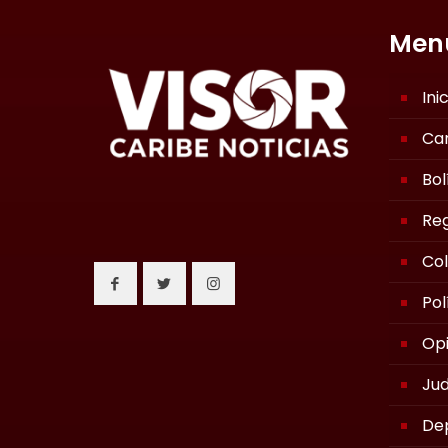
Men
Ini
Ca
Bol
Reg
Co
Pol
Opi
Jud
De