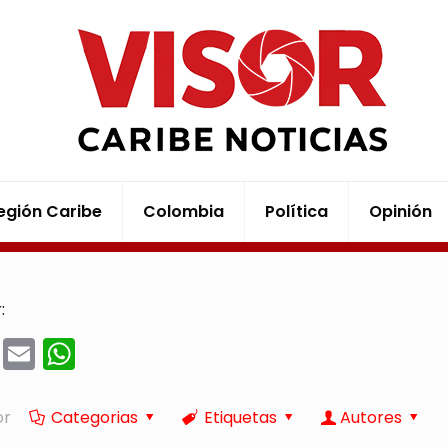
egión Caribe
Colombia
Política
Opinión
:
cebook
Twitter
Email
WhatsApp
or
Categorias
Etiquetas
Autores