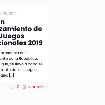
il 29, 2019
an
zamiento de
 Juegos
ionales 2019
 presencia del
ente de la República,
uque, se llevó a cabo el
iento de los Juegos
ales
[…]
0
Leer más