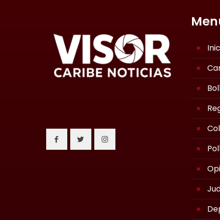
Men
Ini
Ca
Bol
Reg
Co
Pol
Opi
Jud
De