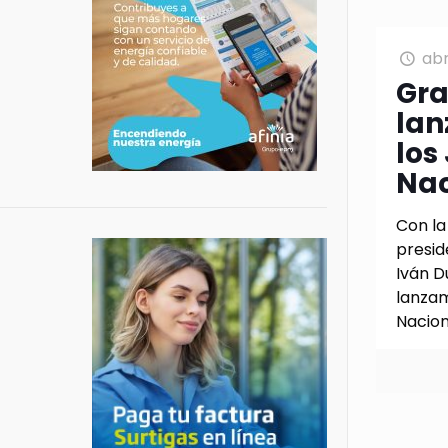
abr
Gr
lan
los
Nac
Con la
presid
Iván D
lanzam
Nacion