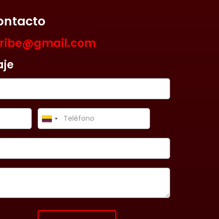
ontacto
aribe@gmail.com
aje