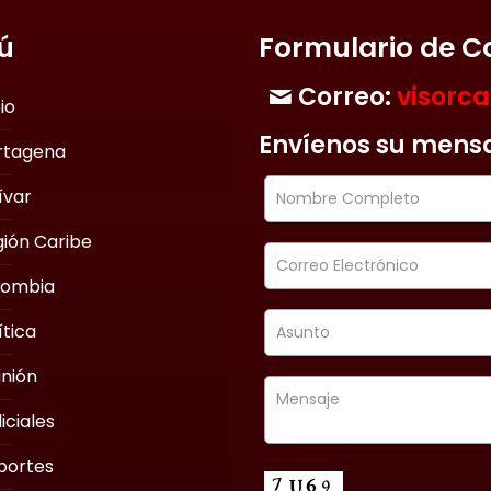
ú
Formulario de C
Correo:
visorc
cio
Envíenos su mens
rtagena
ívar
ión Caribe
lombia
ítica
nión
iciales
portes